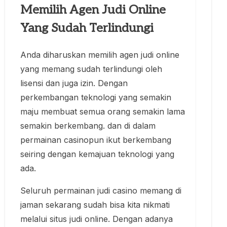
Memilih Agen Judi Online
Yang Sudah Terlindungi
Anda diharuskan memilih agen judi online
yang memang sudah terlindungi oleh
lisensi dan juga izin. Dengan
perkembangan teknologi yang semakin
maju membuat semua orang semakin lama
semakin berkembang. dan di dalam
permainan casinopun ikut berkembang
seiring dengan kemajuan teknologi yang
ada.
Seluruh permainan judi casino memang di
jaman sekarang sudah bisa kita nikmati
melalui situs judi online. Dengan adanya