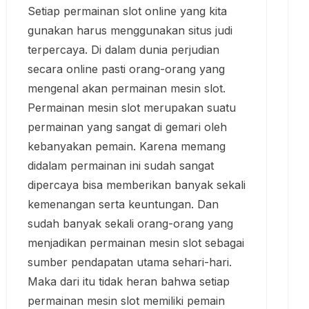
Setiap permainan slot online yang kita
gunakan harus menggunakan situs judi
terpercaya. Di dalam dunia perjudian
secara online pasti orang-orang yang
mengenal akan permainan mesin slot.
Permainan mesin slot merupakan suatu
permainan yang sangat di gemari oleh
kebanyakan pemain. Karena memang
didalam permainan ini sudah sangat
dipercaya bisa memberikan banyak sekali
kemenangan serta keuntungan. Dan
sudah banyak sekali orang-orang yang
menjadikan permainan mesin slot sebagai
sumber pendapatan utama sehari-hari.
Maka dari itu tidak heran bahwa setiap
permainan mesin slot memiliki pemain