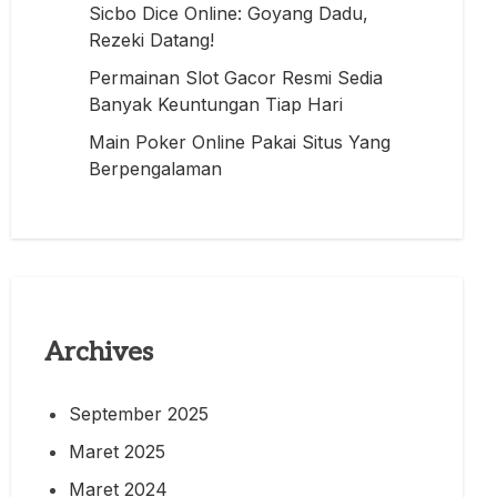
Sicbo Dice Online: Goyang Dadu,
Rezeki Datang!
Permainan Slot Gacor Resmi Sedia
Banyak Keuntungan Tiap Hari
Main Poker Online Pakai Situs Yang
Berpengalaman
Archives
September 2025
Maret 2025
Maret 2024