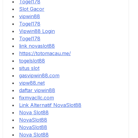
Togel178
Slot Gacor
vipwin88
Togel178
Vipwin88 Login
Togel178
link novaslot88
https://totomacau.me/
togelslot88
situs slot
gasvipwin88.com
vipw88.net
daftar vipwin88
fixmyacllc.com
Link Alternatif NovaSlot88
Nova Slot88
NovaSlot88
NovaSlot88
Nova Slot88