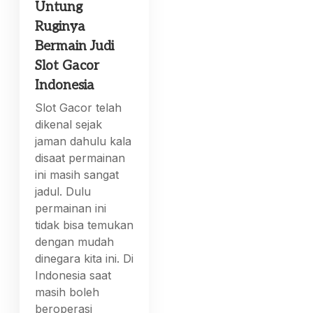
Untung
Ruginya
Bermain Judi
Slot Gacor
Indonesia
Slot Gacor telah
dikenal sejak
jaman dahulu kala
disaat permainan
ini masih sangat
jadul. Dulu
permainan ini
tidak bisa temukan
dengan mudah
dinegara kita ini. Di
Indonesia saat
masih boleh
beroperasi