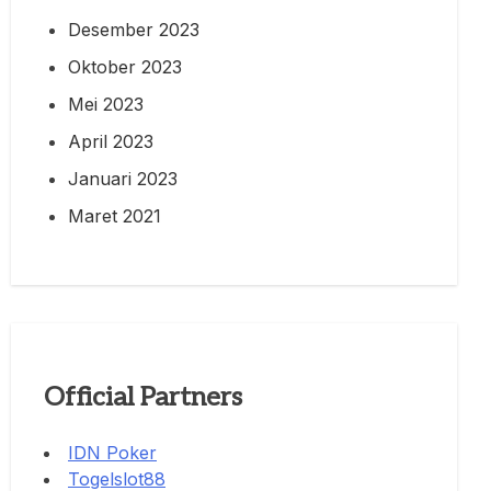
Desember 2023
Oktober 2023
Mei 2023
April 2023
Januari 2023
Maret 2021
Official Partners
IDN Poker
Togelslot88