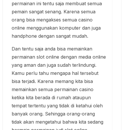
permainan ini tentu saja membuat semua
pemain sangat senang. Karena semua
orang bisa mengakses semua casino
online menggunakan komputer dan juga
handphone dengan sangat mudah.
Dan tentu saja anda bisa memainkan
permainan slot online dengan media online
yang aman dan juga sudah terlindungi.
Kamu perlu tahu mengapa hal tersebut
bisa terjadi. Karena memang kita bisa
memainkan semua permainan casino
ketika kita berada di rumah ataupun
tempat tertentu yang tidak di ketahui oleh
banyak orang. Sehingga orang-orang
tidak akan mengetahui bahwa kita sedang
bermain permainan judi slot online