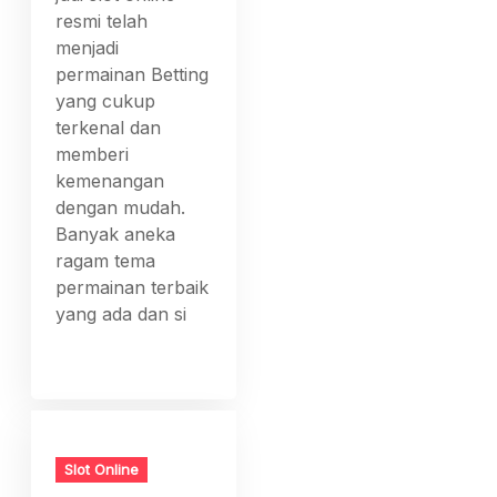
resmi telah
menjadi
permainan Betting
yang cukup
terkenal dan
memberi
kemenangan
dengan mudah.
Banyak aneka
ragam tema
permainan terbaik
yang ada dan si
Slot Online